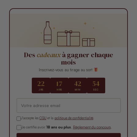
Des
cadeaux
à gagner chaque
mois
Inscrivez-vous au tirage au sort
22
17
42
53
JRS
HRS
MIN
SEC
J'accepte les
CGU
et la
politique de confidentialité
.
Je certifie avoir
18 ans ou plus
.
Règlement du concours
.