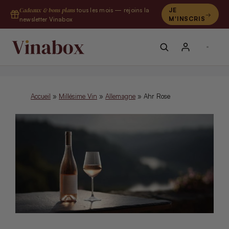
Aller
Cadeaux & bons plans
tous les mois — rejoins la
JE
au
M'INSCRIS
newsletter Vinabox
contenu
Accueil
»
Millésime Vin
»
Allemagne
»
Ahr Rose