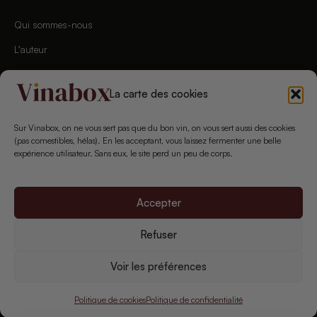
Qui sommes-nous
L’auteur
Charte éditoriale
La carte des cookies
Chaîne YouTube
Newsletter
Sur Vinabox, on ne vous sert pas que du bon vin, on vous sert aussi des cookies
(pas comestibles, hélas). En les acceptant, vous laissez fermenter une belle
Concours
expérience utilisateur. Sans eux, le site perd un peu de corps.
Nous contacter
Accepter
Refuser
© 2026 Vinabox · Tous droits réservés
Mentions légales
CGU
Politique de confidentialité
Cookies
Voir les préférences
L'abus d'alcool est dangereux pour la santé. À consommer avec modération.
Politique de cookies
Politique de confidentialité
Vente interdite aux mineurs.