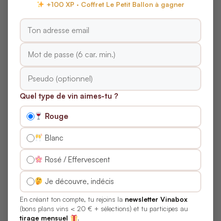
+100 XP · Coffret Le Petit Ballon à gagner
L’orientation des coteaux et les types de
sols influent-ils beaucoup sur le style des
rosés ?
Quels sont les accords et le potentiel de
garde selon le terroir ?
Quel type de vin aimes-tu ?
Millésimes Pfalz –
Rouge
Mittelhaardt-Deutsche
Blanc
Weinstraße : qualité,
Rosé / Effervescent
garde et typicité
Je découvre, indécis
En créant ton compte, tu rejoins la
newsletter Vinabox
(bons plans vins < 20 € + sélections) et tu participes au
Les millésimes de la
Pfalz (Mittelhaardt-Deutsche
tirage mensuel
.