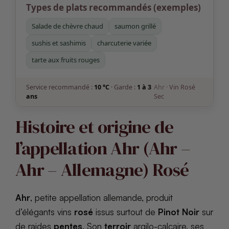
Types de plats recommandés (exemples)
Salade de chèvre chaud
saumon grillé
sushis et sashimis
charcuterie variée
tarte aux fruits rouges
Service recommandé :
10 °C
· Garde :
1 à 3
Ahr ·
Vin Rosé
ans
Sec
Histoire et origine de
l’appellation Ahr (Ahr –
Ahr – Allemagne) Rosé
Ahr
, petite appellation allemande, produit
d’élégants vins
rosé
issus surtout de
Pinot Noir
sur
de raides
pentes
. Son
terroir
argilo-calcaire, ses