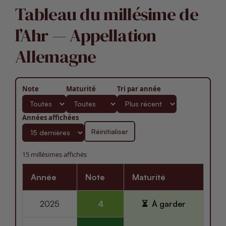
Tableau du millésime de
l’Ahr — Appellation
Allemagne
Note
Maturité
Tri par année
Années affichées
Réinitialiser
15 millésimes affichés
Année
Note
Maturité
2025
4
À garder