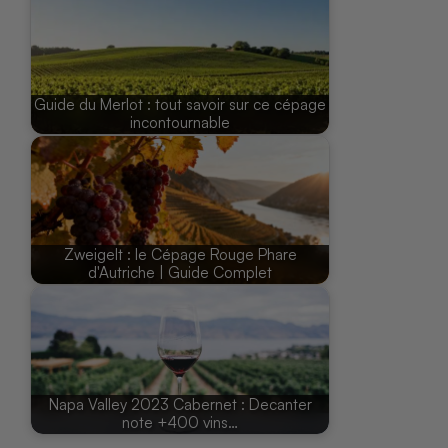
Guide du Merlot : tout savoir sur ce cépage
incontournable
Zweigelt : le Cépage Rouge Phare
d'Autriche | Guide Complet
Napa Valley 2023 Cabernet : Decanter
note +400 vins…