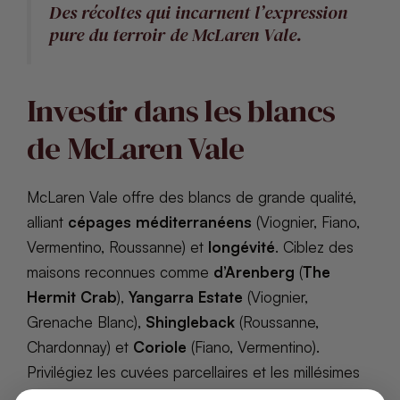
Des récoltes qui incarnent l’expression
pure du terroir de McLaren Vale.
Investir dans les blancs
de McLaren Vale
McLaren Vale offre des blancs de grande qualité,
alliant
cépages méditerranéens
(Viognier, Fiano,
Vermentino, Roussanne) et
longévité
. Ciblez des
maisons reconnues comme
d’Arenberg
(
The
Hermit Crab
),
Yangarra Estate
(Viognier,
Grenache Blanc),
Shingleback
(Roussanne,
Chardonnay) et
Coriole
(Fiano, Vermentino).
Privilégiez les cuvées parcellaires et les millésimes
notables pour la garde :
2010, 2012, 2016, 2018
.