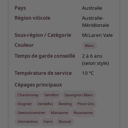
Pays
Australie
Région viticole
Australie-
Méridionale
Sous-région / Catégorie
McLaren Vale
Couleur
Blanc
Temps de garde
conseillé
2 à 6 ans
(selon style)
Température de service
10 °C
Cépages
principaux
Chardonnay
Semillon
Sauvignon Blanc
Viognier
Verdelho
Riesling
Pinot Gris
Gewürztraminer
Marsanne
Roussanne
Vermentino
Fiano
Muscat