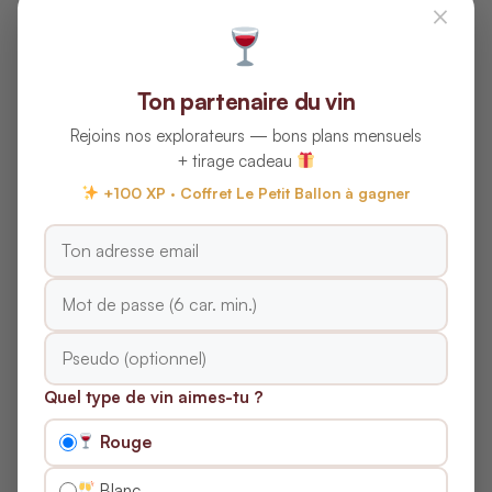
×
Pour documenter vos achats et suivre la production
locale, consultez
le site officiel de McLaren Vale
.
Ton partenaire du vin
Questions Fréquentes sur
Rejoins nos explorateurs — bons plans mensuels
les Terroirs de McLaren
+ tirage cadeau
Vale (Blancs)
+100 XP · Coffret Le Petit Ballon à gagner
Quels sont les principaux terroirs de
McLaren Vale pour les vins blancs ?
Comment le climat de la région
Quel type de vin aimes-tu ?
influence-t-il les blancs ?
Rouge
Quels cépages et styles reflètent le
Blanc