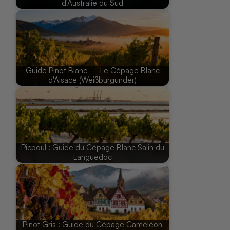
d'Australie du Sud
Guide Pinot Blanc — Le Cépage Blanc
d'Alsace (Weißburgunder)
Picpoul : Guide du Cépage Blanc Salin du
Languedoc
Pinot Gris : Guide du Cépage Caméléon