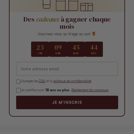
Des
cadeaux
à gagner chaque
mois
Inscrivez-vous au tirage au sort
23
09
45
43
JRS
HRS
MIN
SEC
J'accepte les
CGU
et la
politique de confidentialité
.
Je certifie avoir
18 ans ou plus
.
Règlement du concours
.
JE M'INSCRIS