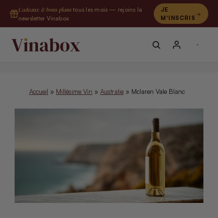
Aller
Cadeaux & bons plans
tous les mois — rejoins la
JE
au
M'INSCRIS
newsletter Vinabox
contenu
Accueil
»
Millésime Vin
»
Australie
»
Mclaren Vale Blanc