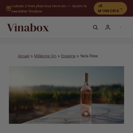
Aller
Cadeaux & bons plans
tous les mois — rejoins la
JE
au
M'INSCRIS
newsletter Vinabox
contenu
Accueil
»
Millésime Vin
»
Espagne
»
Yecla Rose