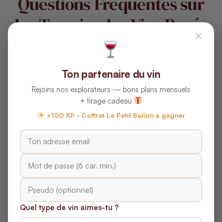
Questions Fréquentes sur
les Terroirs des Vins Rosés
×
de l’Appellation Yecla
Ton partenaire du vin
Quels sont les principaux cépages
Rejoins nos explorateurs — bons plans mensuels
utilisés pour les vins rosés de Yecla ?
+ tirage cadeau
+100 XP · Coffret Le Petit Ballon à gagner
Comment le climat de Yecla influence-t-il
le profil des vins rosés ?
Quel est l’impact des sols de Yecla sur
les caractéristiques des vins rosés ?
Yecla Rosé : Explorer les
Quel type de vin aimes-tu ?