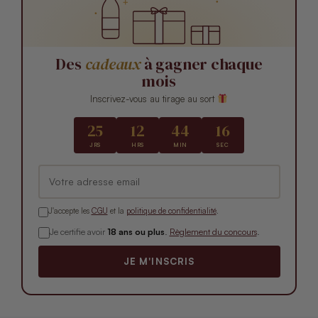
Des
cadeaux
à gagner chaque
mois
Inscrivez-vous au tirage au sort
25
12
44
15
JRS
HRS
MIN
SEC
J'accepte les
CGU
et la
politique de confidentialité
.
Je certifie avoir
18 ans ou plus
.
Règlement du concours
.
JE M'INSCRIS