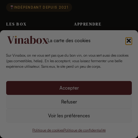
INDÉPENDANT DEPUIS 2021
LES BOX
APPRENDRE
Toutes les box
Cépages
La carte des cookies
Box bio & nature
Appellations
Sur Vinabox, on ne vous sert pas que du bon vin, on vous sert aussi des cookies
Petit budget
Millésimes
(pas comestibles, hélas). En les acceptant, vous laissez fermenter une belle
expérience utilisateur. Sans eux, le site perd un peu de corps.
Box cadeau
Accords mets-vins
Vin nature
Quiz vin
Accepter
Comparatif complet
Refuser
VINABOX
Voir les préférences
Qui sommes-nous
Politique de cookies
Politique de confidentialité
L’auteur