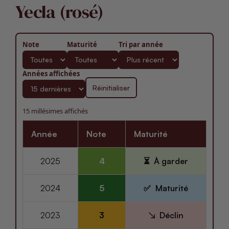
Yecla (rosé)
Note
Maturité
Tri par année
Années affichées
Réinitialiser
15 millésimes affichés
Année
Note
Maturité
2025
4
À garder
2024
5
Maturité
2023
3
Déclin