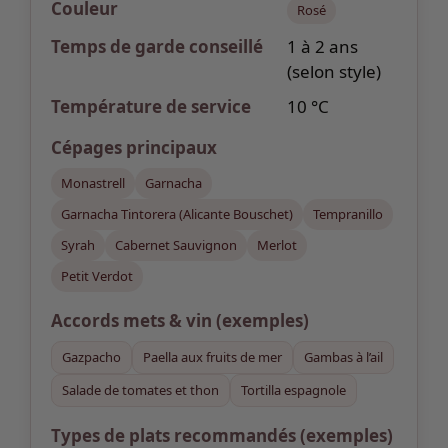
Couleur
Rosé
Temps de garde
conseillé
1 à 2 ans
(selon style)
Température de service
10 °C
Cépages
principaux
Monastrell
Garnacha
Garnacha Tintorera (Alicante Bouschet)
Tempranillo
Syrah
Cabernet Sauvignon
Merlot
Petit Verdot
Accords mets & vin
(exemples)
Gazpacho
Paella aux fruits de mer
Gambas à l’ail
Salade de tomates et thon
Tortilla espagnole
Types de plats recommandés (exemples)