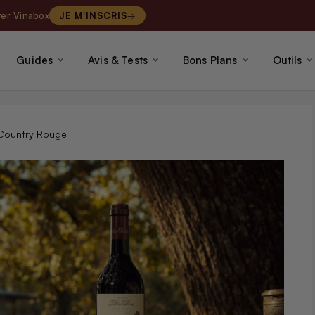
ter Vinabox
JE M'INSCRIS
Guides
Avis & Tests
Bons Plans
Outils
l Country Rouge