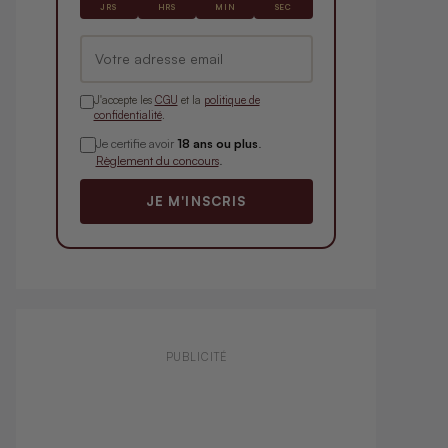
JRS
HRS
MIN
SEC
J'accepte les
CGU
et la
politique de
confidentialité
.
Je certifie avoir
18 ans ou plus
.
Règlement du concours
.
JE M'INSCRIS
PUBLICITÉ