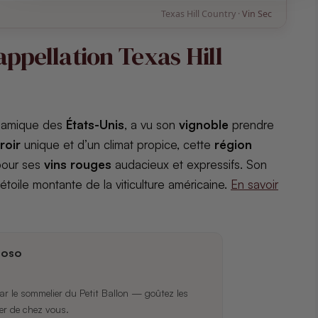
Texas Hill Country ·
Vin Sec
’appellation Texas Hill
amique des
États-Unis
, a vu son
vignoble
prendre
roir
unique et d’un climat propice, cette
région
pour ses
vins rouges
audacieux et expressifs. Son
 étoile montante de la viticulture américaine.
En savoir
ioso
r le sommelier du Petit Ballon — goûtez les
er de chez vous.