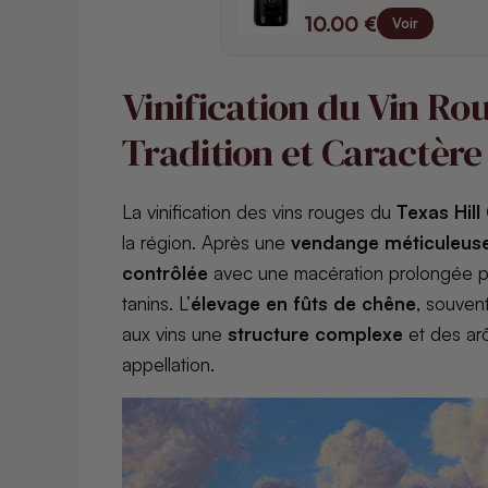
10.00 €
Voir
Vinification du Vin Ro
Tradition et Caractère
La vinification des vins rouges du
Texas Hill
la région. Après une
vendange méticuleus
contrôlée
avec une macération prolongée po
tanins. L’
élevage en fûts de chêne
, souven
aux vins une
structure complexe
et des arô
appellation.