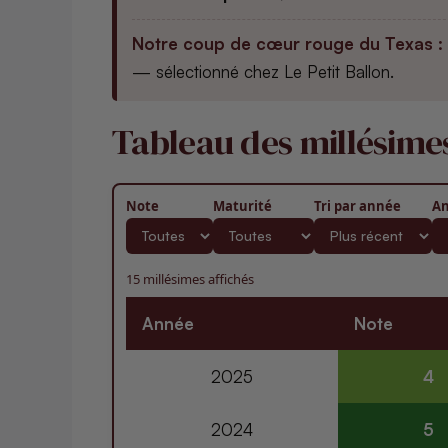
Notre coup de cœur rouge du Texas :
— sélectionné chez Le Petit Ballon.
Tableau des millésime
Note
Maturité
Tri par année
An
15 millésimes affichés
Année
Note
2025
4
2024
5