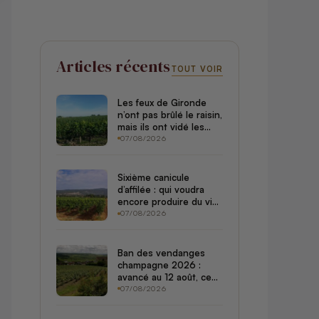
Articles récents
TOUT VOIR
Les feux de Gironde
n’ont pas brûlé le raisin,
mais ils ont vidé les
châteaux de leurs
07/08/2026
touristes
Sixième canicule
d’affilée : qui voudra
encore produire du vin
quand les vignerons
07/08/2026
jettent l’éponge ?
Ban des vendanges
champagne 2026 :
avancé au 12 août, ce
que ça change pour
07/08/2026
votre prochain verre