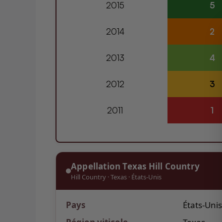
2015
5
2014
2
2013
4
2012
3
2011
1
Appellation Texas Hill Country
Hill Country
·
Texas
·
États-Unis
Pays
États-Unis