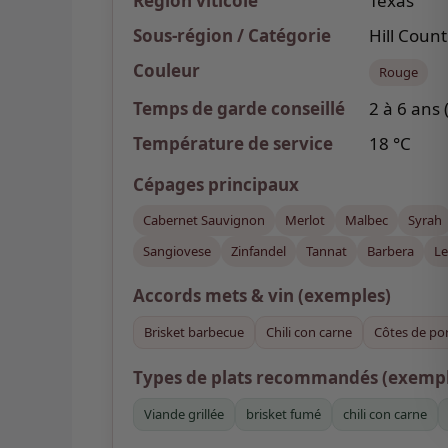
Région viticole
Texas
Sous-région / Catégorie
Hill Count
Couleur
Rouge
Temps de garde
conseillé
2 à 6 ans 
Température de service
18 °C
Cépages
principaux
Cabernet Sauvignon
Merlot
Malbec
Syrah
Sangiovese
Zinfandel
Tannat
Barbera
Le
Accords mets & vin
(exemples)
Brisket barbecue
Chili con carne
Côtes de po
Types de plats recommandés (exempl
Viande grillée
brisket fumé
chili con carne