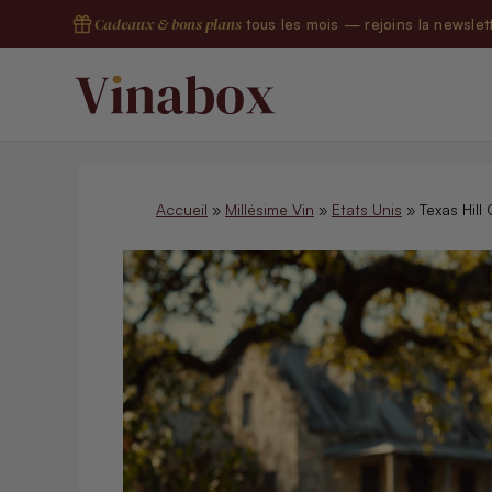
Aller
Cadeaux & bons plans
tous les mois — rejoins la newslet
au
contenu
Accueil
»
Millésime Vin
»
Etats Unis
»
Texas Hil