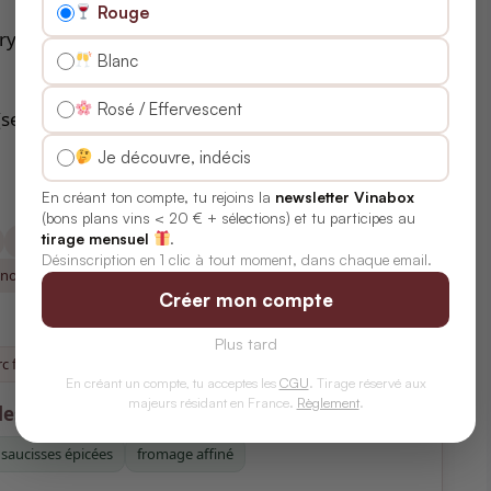
Rouge
ry
Blanc
Rosé / Effervescent
(selon style)
Je découvre, indécis
En créant ton compte, tu rejoins la
newsletter Vinabox
(bons plans vins < 20 € + sélections) et tu participes au
tirage mensuel
.
Grenache
Mourvèdre
Tempranillo
Petite Sirah
Désinscription en 1 clic à tout moment, dans chaque email.
noir (Black Spanish)
Créer mon compte
Plus tard
rc fumées
Carré d’agneau grillé
Fromages affinés
En créant un compte, tu acceptes les
CGU
. Tirage réservé aux
majeurs résidant en France.
Règlement
.
es)
saucisses épicées
fromage affiné