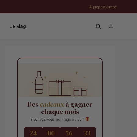
À propos
Contact
Le Mag
Des
cadeaux
à gagner
chaque mois
Inscrivez-vous au tirage au sort
24
00
56
32