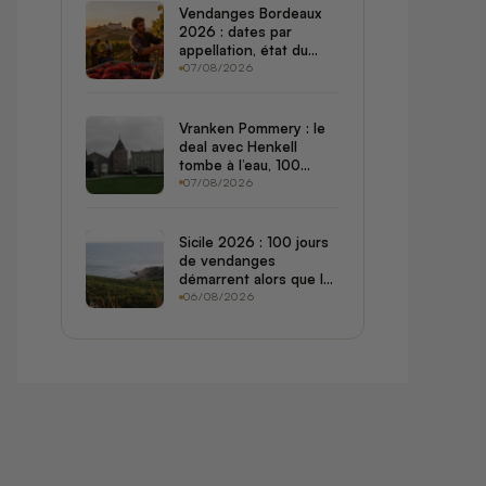
Vendanges Bordeaux
2026 : dates par
appellation, état du
vignoble et potentiel
07/08/2026
du millésime
Vranken Pommery : le
deal avec Henkell
tombe à l’eau, 100
millions d’actifs
07/08/2026
cherchent preneur
avant juin 2027
Sicile 2026 : 100 jours
de vendanges
démarrent alors que le
reste de l’Europe tire
06/08/2026
encore le bilan de la
canicule