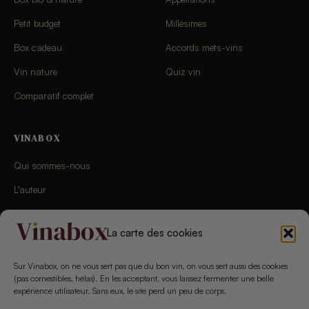
Petit budget
Millésimes
Box cadeau
Accords mets-vins
Vin nature
Quiz vin
Comparatif complet
VINABOX
Qui sommes-nous
L’auteur
Charte éditoriale
La carte des cookies
Chaîne YouTube
Newsletter
Sur Vinabox, on ne vous sert pas que du bon vin, on vous sert aussi des cookies
(pas comestibles, hélas). En les acceptant, vous laissez fermenter une belle
Concours
expérience utilisateur. Sans eux, le site perd un peu de corps.