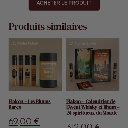
ACHETER LE PRODUIT
initial
actuel
était :
est :
Produits similaires
149,00 €.
99,00 €
Flakon – Les Rhums
Flakon – Calendrier de
Rares
l’Avent Whisky et Rhum –
24 spiritueux du Monde
69,00
€
312,00
€