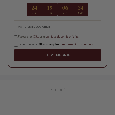
24
15
06
34
JRS
HRS
MIN
SEC
J'accepte les
CGU
et la
politique de confidentialité
.
Je certifie avoir
18 ans ou plus
.
Règlement du concours
.
JE M'INSCRIS
PUBLICITÉ