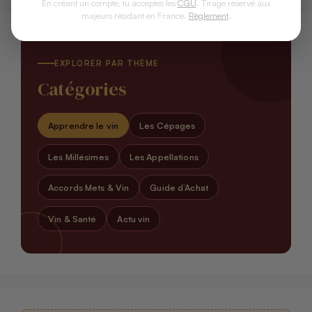
En créant un compte, tu acceptes les
CGU
. Tirage réservé aux
majeurs résidant en France.
Règlement
.
EXPLORER PAR THÈME
Catégories
Apprendre le vin
Les Cépages
Les Millésimes
Les Appellations
Accords Mets & Vin
Guide d’Achat
Vin & Santé
Actu vin