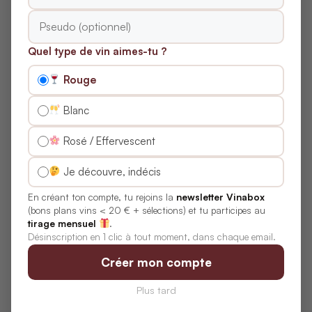
NOS BOX COUP DE CŒUR
Quel type de vin aimes-tu ?
LE PETIT BALLON
Petits Curieux
Rouge
TROIS FOIS VIN
Blanc
Échanson
Rosé / Effervescent
LE BAROUDEUR DU VIN
La Box du Baroudeur
Je découvre, indécis
En créant ton compte, tu rejoins la
newsletter Vinabox
LES COFFRETS
(bons plans vins < 20 € + sélections) et tu participes au
Flakon
tirage mensuel
.
Désinscription en 1 clic à tout moment, dans chaque email.
CHAI D’ŒUVRE
Hédoniste
Créer mon compte
Plus tard