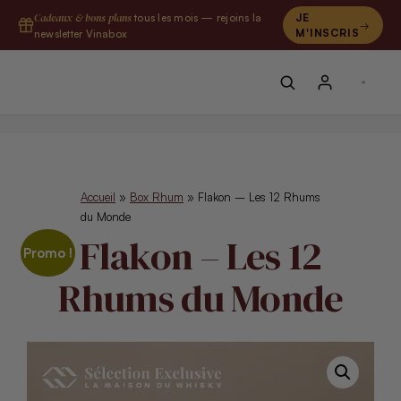
Aller
Cadeaux & bons plans
tous les mois — rejoins la
JE
au
M'INSCRIS
newsletter Vinabox
contenu
Accueil
»
Box Rhum
»
Flakon – Les 12 Rhums
du Monde
Flakon – Les 12
Promo !
Rhums du Monde