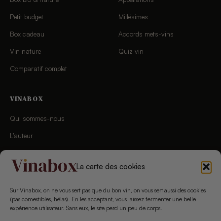
Petit budget
Millésimes
Box cadeau
Accords mets-vins
Vin nature
Quiz vin
Comparatif complet
VINABOX
Qui sommes-nous
L’auteur
Charte éditoriale
La carte des cookies
Chaîne YouTube
Newsletter
Sur Vinabox, on ne vous sert pas que du bon vin, on vous sert aussi des cookies
(pas comestibles, hélas). En les acceptant, vous laissez fermenter une belle
Concours
expérience utilisateur. Sans eux, le site perd un peu de corps.