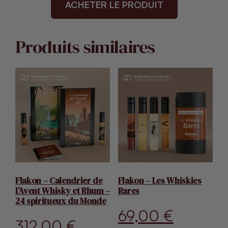
ACHETER LE PRODUIT
initial
actuel
était :
est :
Produits similaires
149,00 €.
99,00 €
Flakon – Calendrier de
Flakon – Les Whiskies
l’Avent Whisky et Rhum –
Rares
24 spiritueux du Monde
69,00
€
312,00
€