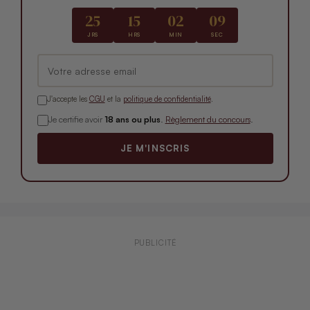
25
15
02
09
JRS
HRS
MIN
SEC
J'accepte les
CGU
et la
politique de confidentialité
.
Je certifie avoir
18 ans ou plus
.
Règlement du concours
.
JE M'INSCRIS
PUBLICITÉ