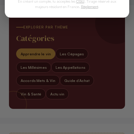
En créant un compte, tu acceptes les
CGU
. Tirage réservé aux
majeurs résidant en France.
Règlement
.
EXPLORER PAR THÈME
Catégories
Apprendre le vin
Les Cépages
Les Millésimes
Les Appellations
Accords Mets & Vin
Guide d’Achat
Vin & Santé
Actu vin