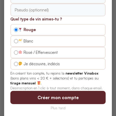
NOS BOX COUP DE CŒUR
Quel type de vin aimes-tu ?
LE PETIT BALLON
Petits Curieux
Rouge
TROIS FOIS VIN
Blanc
Échanson
Rosé / Effervescent
LE BAROUDEUR DU VIN
La Box du Baroudeur
Je découvre, indécis
En créant ton compte, tu rejoins la
newsletter Vinabox
LES COFFRETS
(bons plans vins < 20 € + sélections) et tu participes au
Flakon
tirage mensuel
.
Désinscription en 1 clic à tout moment, dans chaque email.
CHAI D’ŒUVRE
Hédoniste
Créer mon compte
Plus tard