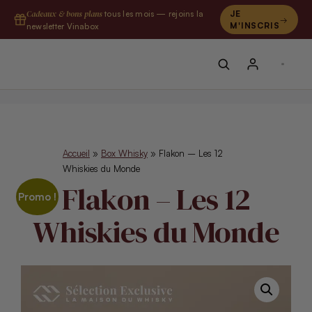
Aller
Cadeaux & bons plans
tous les mois — rejoins la
JE
au
M'INSCRIS
newsletter Vinabox
contenu
Accueil
»
Box Whisky
»
Flakon – Les 12
Whiskies du Monde
Flakon – Les 12
Promo !
Whiskies du Monde