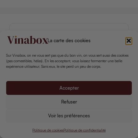
NOS BOX COUP DE CŒUR
La carte des cookies
LE PETIT BALLON
Petits Curieux
Sur Vinabox, on ne vous sert pas que du bon vin, on vous sert aussi des cookies
(pas comestibles, hélas). En les acceptant, vous laissez fermenter une belle
expérience utilisateur. Sans eux, le site perd un peu de corps.
TROIS FOIS VIN
Échanson
Accepter
LE BAROUDEUR DU VIN
La Box du Baroudeur
Refuser
LES COFFRETS
Voir les préférences
Flakon
Politique de cookies
Politique de confidentialité
CHAI D’ŒUVRE