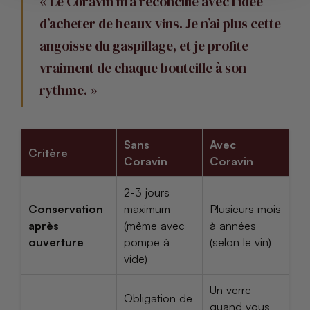
« Le Coravin m’a réconcilié avec l’idée
d’acheter de beaux vins. Je n’ai plus cette
angoisse du gaspillage, et je profite
vraiment de chaque bouteille à son
rythme. »
Sans
Avec
Critère
Coravin
Coravin
2-3 jours
Conservation
maximum
Plusieurs mois
après
(même avec
à années
ouverture
pompe à
(selon le vin)
vide)
Un verre
Obligation de
quand vous