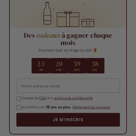
Des
cadeaux
à gagner chaque
mois
Inscrivez-vous au tirage au sort
23
20
59
57
JRS
HRS
MIN
SEC
J'accepte les
CGU
et la
politique de confidentialité
.
Je certifie avoir
18 ans ou plus
.
Règlement du concours
.
JE M'INSCRIS