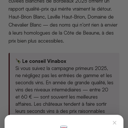
cuvées blanches de Bordeaux 2025 offrent un
rapport qualité-prix qui mérite vraiment le détour.
Haut-Brion Blanc, Laville Haut-Brion, Domaine de
Chevalier Blanc — des noms qui n’ont rien à envier
à leurs homologues de la Côte de Beaune, à des
prix bien plus accessibles.
Le conseil Vinabox
Si vous suivez la campagne primeurs 2025,
ne négligez pas les entrées de gamme et les
seconds vins. En année de grande qualité, les
vins des niveaux intermédiaires — entre 20
et 60 € — sont souvent les meilleures
affaires. Les châteaux tendent à faire sortir
leurs seconds vins à des prix raisonnables
pour stimuler les ventes.
×