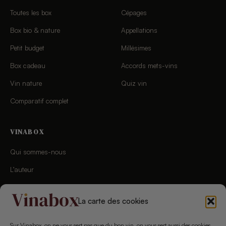
Toutes les box
Cépages
Box bio & nature
Appellations
Petit budget
Millésimes
Box cadeau
Accords mets-vins
Vin nature
Quiz vin
Comparatif complet
VINABOX
Qui sommes-nous
L’auteur
Charte éditoriale
La carte des cookies
Chaîne YouTube
Newsletter
Sur Vinabox, on ne vous sert pas que du bon vin, on vous sert aussi des cookies