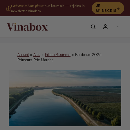
Aller
Cadeaux & bons plans
tous les mois — rejoins la
JE
au
M'INSCRIS
newsletter Vinabox
contenu
Accueil
»
Actu
»
Filiere Business
»
Bordeaux 2025
Primeurs Prix Marche