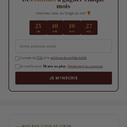
mois
Inscrivez-vous au tirage au sort
25
10
10
26
JRS
HRS
MIN
SEC
J'accepte les
CGU
et la
politique de confidentialité
.
Je certifie avoir
18 ans ou plus
.
Règlement du concours
.
JE M'INSCRIS
NOS BOX COUP DE CŒUR