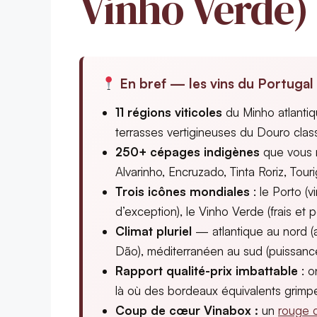
Vinho Verde)
En bref — les vins du Portugal 
11 régions viticoles
du Minho atlantiq
terrasses vertigineuses du Douro cl
250+ cépages indigènes
que vous ne
Alvarinho, Encruzado, Tinta Roriz, Tou
Trois icônes mondiales
: le Porto (
d’exception), le Vinho Verde (frais et pe
Climat pluriel
— atlantique au nord (ac
Dão), méditerranéen au sud (puissance 
Rapport qualité-prix imbattable
: o
là où des bordeaux équivalents grimp
Coup de cœur Vinabox :
un
rouge d