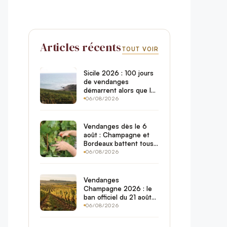
Articles récents
TOUT VOIR
Sicile 2026 : 100 jours
de vendanges
démarrent alors que le
reste de l’Europe tire
06/08/2026
encore le bilan de la
canicule
Vendanges dès le 6
août : Champagne et
Bordeaux battent tous
les records de
06/08/2026
précocité
Vendanges
Champagne 2026 : le
ban officiel du 21 août
— dates par zone,
06/08/2026
Marne et Aube