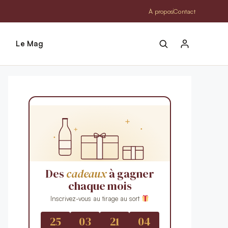
À propos
Contact
Le Mag
Des
cadeaux
à gagner
chaque mois
Inscrivez-vous au tirage au sort
25
03
21
03