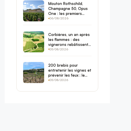
Mouton Rothschild,
Champagne 50, Opus
One : les premiers
grands vins qui
06/08/2026
remontent selon Liv-ex
Corbières, un an après
les flammes : des
vignerons rebâtissent
cépage par cépage sur
05/08/2026
les cendres
200 brebis pour
entretenir les vignes et
prévenir les feux : le
retour du pastoralisme
05/08/2026
dans les Corbières