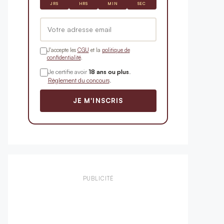
JRS
HRS
MIN
SEC
J'accepte les
CGU
et la
politique de
confidentialité
.
Je certifie avoir
18 ans ou plus
.
Règlement du concours
.
JE M'INSCRIS
PUBLICITÉ