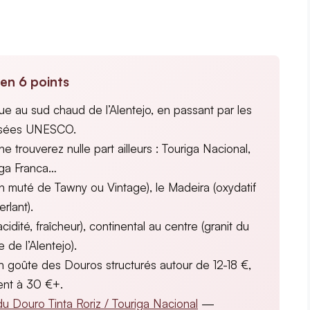
en 6 points
ue au sud chaud de l’Alentejo, en passant par les
assées UNESCO.
 trouverez nulle part ailleurs : Touriga Nacional,
riga Franca…
vin muté de Tawny ou Vintage), le Madeira (oxydatif
rlant).
idité, fraîcheur), continental au centre (granit du
de l’Alentejo).
n goûte des Douros structurés autour de 12-18 €,
ent à 30 €+.
u Douro Tinta Roriz / Touriga Nacional
—