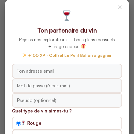
Australia — Great Southern
.
×
Questions Fréquentes sur
les Terroirs de Great
Ton partenaire du vin
Southern (Blanc)
Rejoins nos explorateurs — bons plans mensuels
+ tirage cadeau
+100 XP · Coffret Le Petit Ballon à gagner
Quelles sont les caractéristiques
générales du terroir de Great Southern ?
Comment ce terroir influence-t-il les vins
blancs (style et cépages) ?
Quel type de vin aimes-tu ?
Y a-t-il des différences notables entre les
Rouge
sous-zones de Great Southern pour les
blancs ?