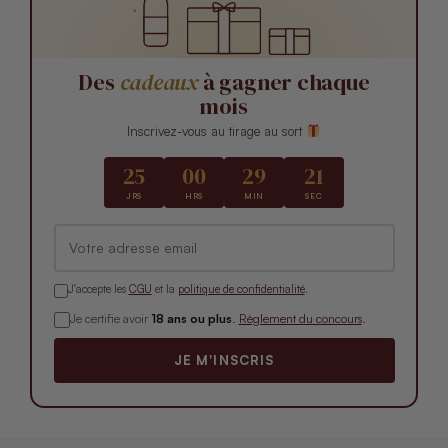
Des
cadeaux
à gagner chaque
mois
Inscrivez-vous au tirage au sort
25
00
29
19
JRS
HRS
MIN
SEC
J'accepte les
CGU
et la
politique de confidentialité
.
Je certifie avoir
18 ans ou plus
.
Règlement du concours
.
JE M'INSCRIS