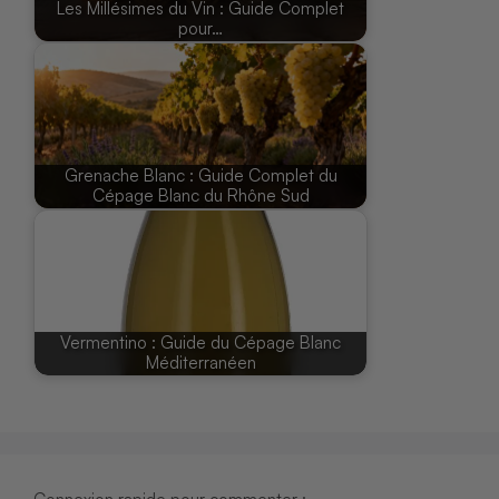
Les Millésimes du Vin : Guide Complet
pour…
Grenache Blanc : Guide Complet du
Cépage Blanc du Rhône Sud
Vermentino : Guide du Cépage Blanc
Méditerranéen