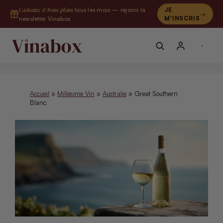
Aller
Cadeaux & bons plans
tous les mois — rejoins la
JE
au
M'INSCRIS
newsletter Vinabox
contenu
Accueil
»
Millésime Vin
»
Australie
»
Great Southern
Blanc