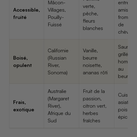
Mâcon-
entre
verte,
Accessible,
Villages,
amis,
pêche,
fruité
Pouilly-
fromage
fleurs
Fuissé
de
blanches
chèvre
Saumon
Californie
Vanille,
grillé,
Boisé,
(Russian
beurre
homard
opulent
River,
noisette,
au
Sonoma)
ananas rôti
beurre
Australie
Fruit de la
Cuisine
(Margaret
passion,
Frais,
asiatiqu
River),
citron vert,
exotique
poisson
Afrique du
herbes
épicé
Sud
fraîches