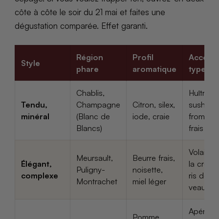
côte à côte le soir du 21 mai et faites une
dégustation comparée. Effet garanti.
Région
Profil
Accord
Style
phare
aromatique
type
Chablis,
Huîtres,
Tendu,
Champagne
Citron, silex,
sushi,
minéral
(Blanc de
iode, craie
fromage
Blancs)
frais
Volaille 
Meursault,
Beurre frais,
Élégant,
la crème
Puligny-
noisette,
complexe
ris de
Montrachet
miel léger
veau
Apéro
Pomme