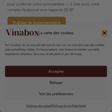
pour confirmer votre commentaire — il crée aussi votre
compte Vinabox et vous rapporte 25 XP.
La carte des cookies
Sur Vinabox, on ne vous sert pas que du bon vin, on vous sert aussi des cookies
(pas comestibles, hélas). En les acceptant, vous laissez fermenter une belle
expérience utilisateur. Sans eux, le site perd un peu de corps.
Accepter
Refuser
Des
cadeaux
à gagner chaque
mois
Voir les préférences
Inscrivez-vous au tirage au sort
Politique de cookies
Politique de confidentialité