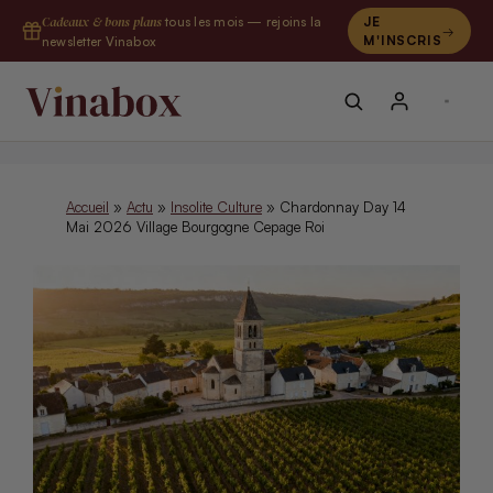
Aller
Cadeaux & bons plans
tous les mois — rejoins la
JE
au
M'INSCRIS
newsletter Vinabox
contenu
Accueil
»
Actu
»
Insolite Culture
»
Chardonnay Day 14
Mai 2026 Village Bourgogne Cepage Roi