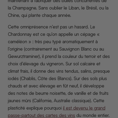
maintenant à fabriquer des bulles concurrentes de
la Champagne. Sans oublier le Liban, le Brésil, ou la
Chine, qui plante chaque année.
Cette omniprésence n’est pas un hasard. Le
Chardonnay est ce qu’on appelle un cépage «
caméléon » : très peu typé aromatiquement à
l’origine (contrairement au Sauvignon Blanc ou au
Gewurztraminer), il prend la couleur du terroir et des
choix d’élevage du vigneron. Sur sol calcaire et
climat frais, il donne des vins tendus, salins, presque
iodés (Chablis, Côte des Blancs). Sur des sols plus
chauds et avec élevage en fût neuf, il développe
des notes de beurre noisette, de vanille et de fruits
jaunes mûrs (Californie, Australie classique). Cette
plasticité explique pourquoi
il est devenu le grand
passe-partout des cartes des vins
du monde entier.