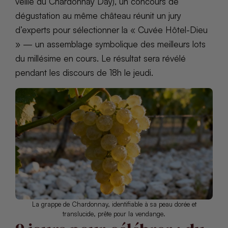
veille du Chardonnay Day), un concours de
dégustation au même château réunit un jury
d’experts pour sélectionner la « Cuvée Hôtel-Dieu
» — un assemblage symbolique des meilleurs lots
du millésime en cours. Le résultat sera révélé
pendant les discours de 18h le jeudi.
La grappe de Chardonnay, identifiable à sa peau dorée et
translucide, prête pour la vendange.