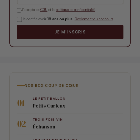
J'accepte les
CGU
et la
politique de confidentialité
.
Je certifie avoir
18 ans ou plus
.
Règlement du concours
.
JE M'INSCRIS
NOS BOX COUP DE CŒUR
LE PETIT BALLON
Petits Curieux
TROIS FOIS VIN
Échanson