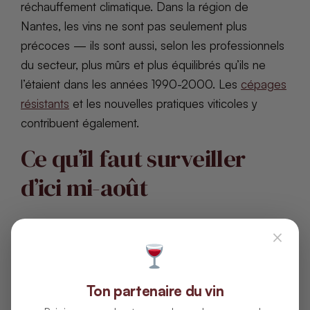
réchauffement climatique. Dans la région de
Nantes, les vins ne sont pas seulement plus
précoces — ils sont aussi, selon les professionnels
du secteur, plus mûrs et plus équilibrés qu’ils ne
l’étaient dans les années 1990-2000. Les
cépages
résistants
et les nouvelles pratiques viticoles y
contribuent également.
Ce qu’il faut surveiller
d’ici mi-août
Cette précocité n’est pas sans risques. En milieu de
×
cycle, le moindre épisode pluvieux prolongé peut
favoriser le mildiou ou la pourriture grise sur des
grappes généreusement chargées. Laurent
Ton partenaire du vin
Maynadier, cité par Vitisphere lors du suivi de