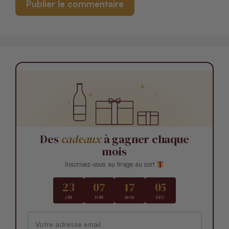
Des
cadeaux
à gagner chaque
mois
Inscrivez-vous au tirage au sort
23
07
17
04
JRS
HRS
MIN
SEC