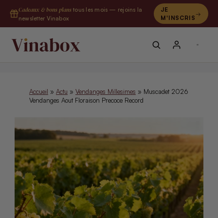
Aller
Cadeaux & bons plans
tous les mois — rejoins la
JE
au
M'INSCRIS
newsletter Vinabox
contenu
Accueil
»
Actu
»
Vendanges Millesimes
»
Muscadet 2026
Vendanges Aout Floraison Precoce Record