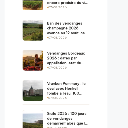
encore produire du vin
quand les vignerons
07/08/2026
jettent l’éponge ?
Ban des vendanges
champagne 2026 :
avancé au 12 août, ce
que ça change pour
07/08/2026
votre prochain verre
Vendanges Bordeaux
2026 : dates par
appellation, état du
vignoble et potentiel
07/08/2026
du millésime
Vranken Pommery : le
deal avec Henkell
tombe à l’eau, 100
millions d’actifs
07/08/2026
cherchent preneur
avant juin 2027
Sicile 2026 : 100 jours
de vendanges
démarrent alors que le
06/08/2026