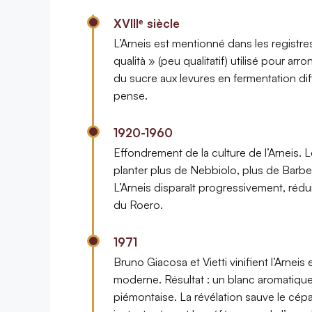
XVIIIᵉ siècle
L’Arneis est mentionné dans les regis
qualità » (peu qualitatif) utilisé pour ar
du sucre aux levures en fermentation dif
pense.
1920-1960
Effondrement de la culture de l’Arneis.
planter plus de Nebbiolo, plus de Barber
L’Arneis disparaît progressivement, rédu
du Roero.
1971
Bruno Giacosa et Vietti vinifient l’Arneis
moderne. Résultat : un blanc aromatique,
piémontaise. La révélation sauve le cép