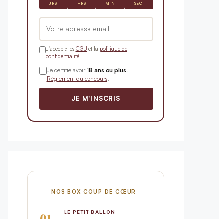
JRS
HRS
MIN
SEC
J'accepte les
CGU
et la
politique de
confidentialité
.
Je certifie avoir
18 ans ou plus
.
Règlement du concours
.
JE M'INSCRIS
NOS BOX COUP DE CŒUR
LE PETIT BALLON