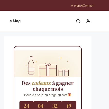
À propos
Contact
Le Mag
Des
cadeaux
à gagner
chaque mois
Inscrivez-vous au tirage au sort
24
04
32
17