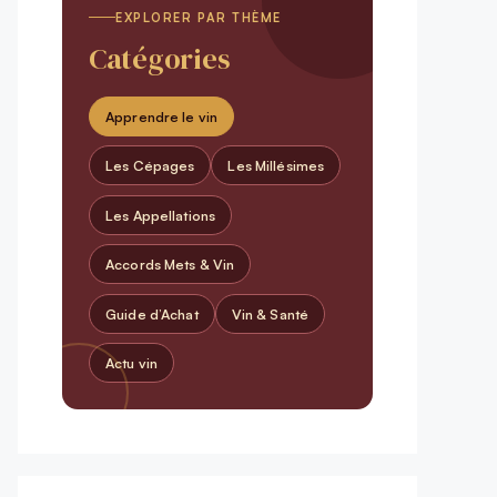
EXPLORER PAR THÈME
Catégories
Apprendre le vin
Les Cépages
Les Millésimes
Les Appellations
Accords Mets & Vin
Guide d’Achat
Vin & Santé
Actu vin