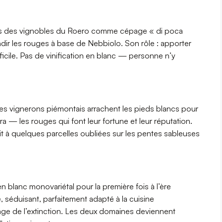
tres des vignobles du Roero comme cépage « di poca
rondir les rouges à base de Nebbiolo. Son rôle : apporter
ficile. Pas de vinification en blanc — personne n’y
 Les vignerons piémontais arrachent les pieds blancs pour
a — les rouges qui font leur fortune et leur réputation.
it à quelques parcelles oubliées sur les pentes sableuses
 en blanc monovariétal pour la première fois à l’ère
 séduisant, parfaitement adapté à la cuisine
age de l’extinction. Les deux domaines deviennent