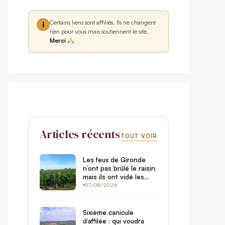
Certains liens sont affiliés. Ils ne changent
i
rien pour vous mais soutiennent le site.
Merci
Articles récents
TOUT VOIR
Les feux de Gironde
n’ont pas brûlé le raisin,
mais ils ont vidé les
châteaux de leurs
07/08/2026
touristes
Sixième canicule
d’affilée : qui voudra