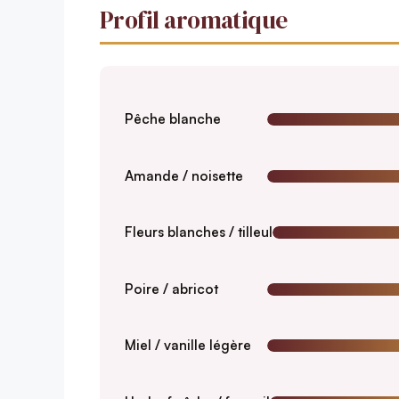
Profil aromatique
Pêche blanche
Amande / noisette
Fleurs blanches / tilleul
Poire / abricot
Miel / vanille légère