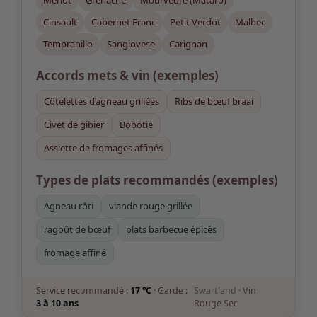
Merlot
Grenache
Mourvèdre (Mataro)
Cinsault
Cabernet Franc
Petit Verdot
Malbec
Tempranillo
Sangiovese
Carignan
Accords mets & vin
(exemples)
Côtelettes d’agneau grillées
Ribs de bœuf braai
Civet de gibier
Bobotie
Assiette de fromages affinés
Types de plats recommandés (exemples)
Agneau rôti
viande rouge grillée
ragoût de bœuf
plats barbecue épicés
fromage affiné
Service recommandé :
17 °C
· Garde :
Swartland ·
Vin
3 à 10 ans
Rouge Sec