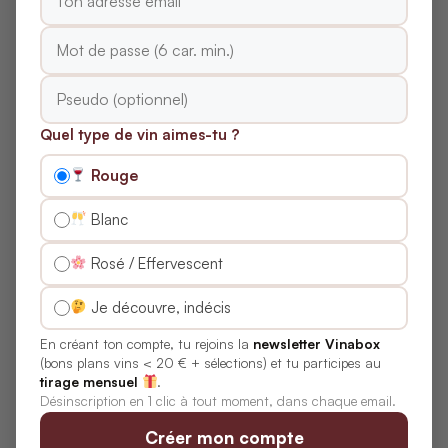
Questions Fréquentes sur
les Terroirs des Vins
Rouges du Swartland
Quel type de vin aimes-tu ?
Rouge
Quelles sont les caractéristiques
climatiques du Swartland pour les vins
Blanc
rouges ?
Rosé / Effervescent
Quels types de sols trouve-t-on et
Je découvre, indécis
comment influencent-ils les rouges ?
En créant ton compte, tu rejoins la
newsletter Vinabox
(bons plans vins < 20 € + sélections) et tu participes au
tirage mensuel
.
Comment le terroir influence-t-il les
Désinscription en 1 clic à tout moment, dans chaque email.
cépages et les pratiques culturales pour
Créer mon compte
les rouges ?