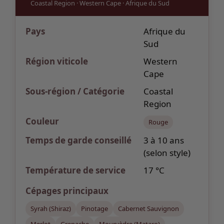
Coastal Region
·
Western Cape
·
Afrique du Sud
Pays
Afrique du
Sud
Région viticole
Western
Cape
Sous-région / Catégorie
Coastal
Region
Couleur
Rouge
Temps de garde
conseillé
3 à 10 ans
(selon style)
Température de service
17 °C
Cépages
principaux
Syrah (Shiraz)
Pinotage
Cabernet Sauvignon