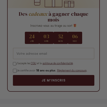
Des
cadeaux
à gagner chaque
mois
Inscrivez-vous au tirage au sort
24
03
52
05
JRS
HRS
MIN
SEC
J'accepte les
CGU
et la
politique de confidentialité
.
Je certifie avoir
18 ans ou plus
.
Règlement du concours
.
JE M'INSCRIS