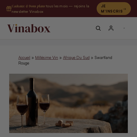
Aller
Cadeaux & bons plans
tous les mois — rejoins la
JE
au
M'INSCRIS
newsletter Vinabox
contenu
Accueil
»
Millésime Vin
»
Afrique Du Sud
»
Swartland
Rouge