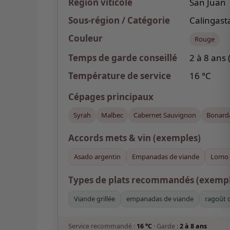
Région viticole
San Juan
Sous-région / Catégorie
Calingast
Couleur
Rouge
Temps de garde
conseillé
2 à 8 ans 
Température de service
16 °C
Cépages
principaux
Syrah
Malbec
Cabernet Sauvignon
Bonard
Accords mets & vin
(exemples)
Asado argentin
Empanadas de viande
Lomo a
Types de plats recommandés (exempl
Viande grillée
empanadas de viande
ragoût 
Service recommandé :
16 °C
· Garde :
2 à 8 ans