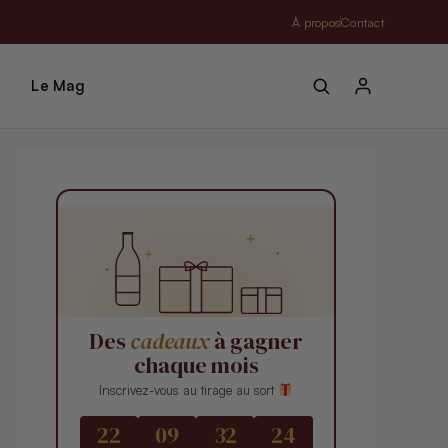
À propos
Contact
Le Mag
Des
cadeaux
à gagner
chaque mois
Inscrivez-vous au tirage au sort
22
09
32
22