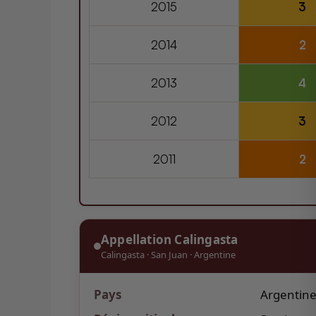
2015
3
2014
2
2013
4
2012
3
2011
2
Appellation Calingasta
Calingasta
·
San Juan
·
Argentine
Pays
Argentin