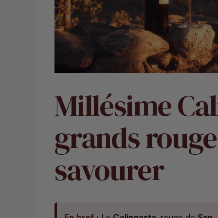
Millésime Cal
grands rouge
savourer
En bref :
Le
Calingasta
, rouge de
San 