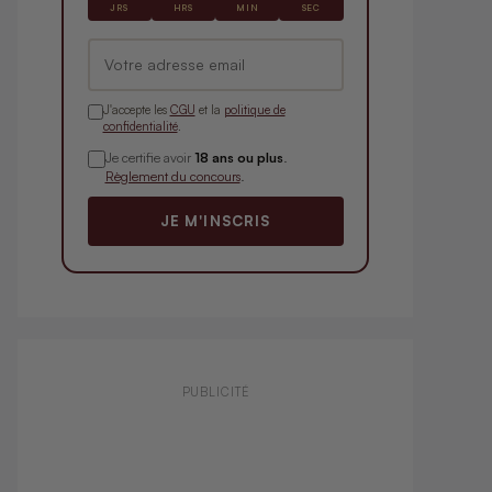
JRS
HRS
MIN
SEC
J'accepte les
CGU
et la
politique de
confidentialité
.
Je certifie avoir
18 ans ou plus
.
Règlement du concours
.
JE M'INSCRIS
PUBLICITÉ