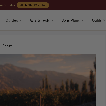
ter Vinabox
JE M'INSCRIS
Guides
Avis & Tests
Bons Plans
Outils
a Rouge