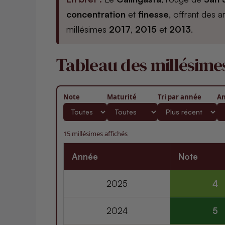
concentration
et
finesse
, offrant des
millésimes
2017
,
2015
et
2013
.
Tableau des millésime
Note
Maturité
Tri par année
An
15 millésimes affichés
Année
Note
2025
4
2024
5