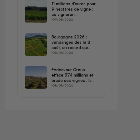
11 millions d’euros pour
9 hectares de vigne :
ce vigneron
d’Armagnac parie tout
09/08/2026
sur l’agrivoltaïque
Bourgogne 2026 :
vendanges dès le 8
août, un record qui
remonte aux archives
08/08/2026
de 1556
Endeavour Group
efface 374 millions et
brade ses vignes : la
crise du vin australien
08/08/2026
dépasse l’Australie