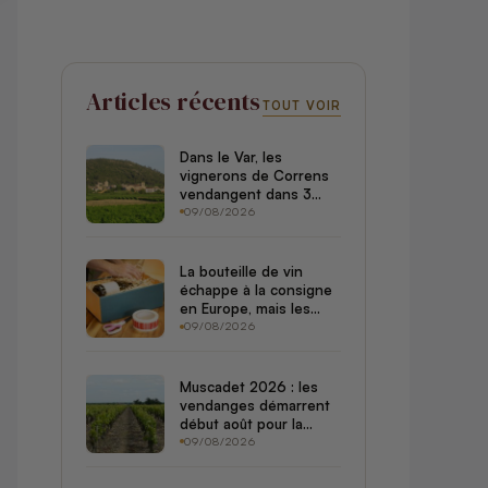
Articles récents
TOUT VOIR
Dans le Var, les
vignerons de Correns
vendangent dans 3
jours sans filet : le goût
09/08/2026
de fumée ne sera pas
couvert par les
assurances
La bouteille de vin
échappe à la consigne
en Europe, mais les
vignerons ont quatre
09/08/2026
nouvelles obligations
dès le 12 août
Muscadet 2026 : les
vendanges démarrent
début août pour la
première fois, record
09/08/2026
absolu de précocité