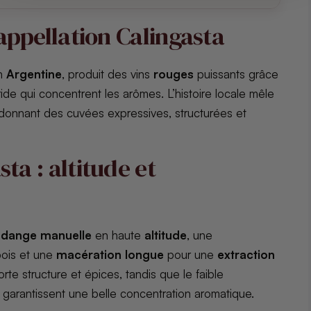
l’appellation Calingasta
n
Argentine
, produit des vins
rouges
puissants grâce
ride qui concentrent les arômes. L’histoire locale mêle
 donnant des cuvées expressives, structurées et
ta : altitude et
ndange manuelle
en haute
altitude
, une
bois et une
macération longue
pour une
extraction
te structure et épices, tandis que le faible
garantissent une belle concentration aromatique.