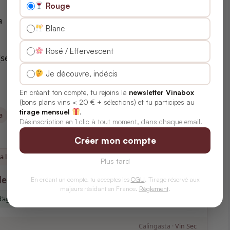
Rouge
a
Blanc
Rosé / Effervescent
(selon style)
Je découvre, indécis
En créant ton compte, tu rejoins la
newsletter Vinabox
(bons plans vins < 20 € + sélections) et tu participes au
tirage mensuel
.
a
Tempranillo
Merlot
Cabernet Franc
Désinscription en 1 clic à tout moment, dans chaque email.
Créer mon compte
 la pimienta
Estofado de cordero
Provoleta a la parrilla
Plus tard
es)
En créant un compte, tu acceptes les
CGU
. Tirage réservé aux
majeurs résidant en France.
Règlement
.
d’agneau
fromages affinés
pâtes à la bolognaise
Calingasta ·
Vin Sec