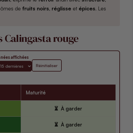
 arômes de
fruits noirs
,
réglisse
et
épices
. Les
s Calingasta rouge
nées affichées
Réinitialiser
Maturité
À garder
À garder