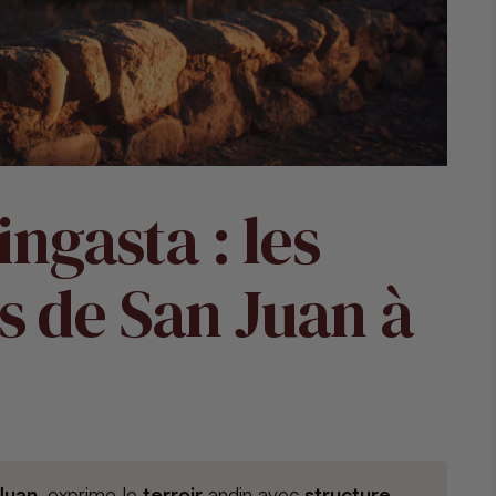
ingasta : les
s de San Juan à
Juan
, exprime le
terroir
andin avec
structure
,