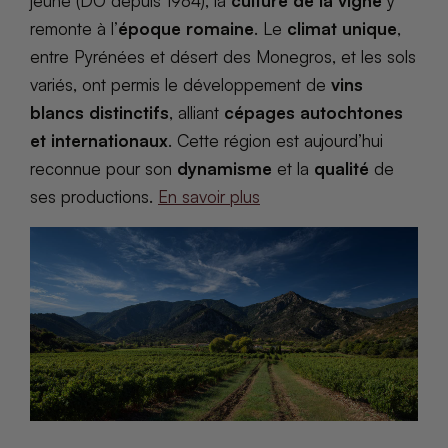
jeune (DO depuis 1984), la
culture de la vigne
y
remonte à l’
époque romaine
. Le
climat unique
,
entre Pyrénées et désert des Monegros, et les sols
variés, ont permis le développement de
vins
blancs distinctifs
, alliant
cépages autochtones
et internationaux
. Cette région est aujourd’hui
reconnue pour son
dynamisme
et la
qualité
de
ses productions.
En savoir plus