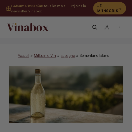
Aller
Cadeaux & bons plans
tous les mois — rejoins la
JE
au
M'INSCRIS
newsletter Vinabox
contenu
Accueil
»
Millésime Vin
»
Espagne
»
Somontano Blanc