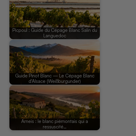
Picpoul : Guide du Cépage Blanc Salin du
Languedoc
Guide Pinot Blanc — Le Cépage Blanc
d'Alsace (Weißburgunder)
Arneis : le blanc piémontais qui a
ressuscité…