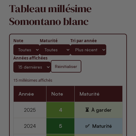
Tableau millésime
Somontano blanc
Note
Maturité
Tri par année
Années affichées
Réinitialiser
15 millésimes affichés
Année
Note
Maturité
2025
4
À garder
2024
5
Maturité