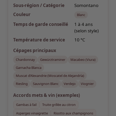
Sous-région / Catégorie
Somontano
Couleur
Blanc
Temps de garde
conseillé
1 à 4 ans
(selon style)
Température de service
10 °C
Cépages
principaux
Chardonnay
Gewürztraminer
Macabeo (Viura)
Garnacha Blanca
Muscat d’Alexandrie (Moscatel de Alejandría)
Riesling
Sauvignon Blanc
Verdejo
Viognier
Accords mets & vin
(exemples)
Gambas à l’ail
Truite grillée au citron
Asperges vinaigrette
Risotto aux champignons