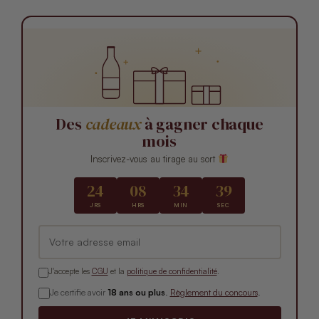
Des
cadeaux
à gagner chaque
mois
Inscrivez-vous au tirage au sort
24
08
34
37
JRS
HRS
MIN
SEC
J'accepte les
CGU
et la
politique de confidentialité
.
Je certifie avoir
18 ans ou plus
.
Règlement du concours
.