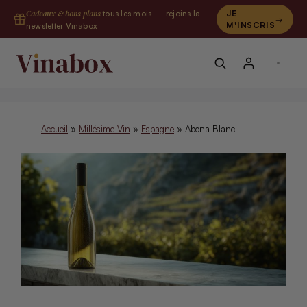
Aller
Cadeaux & bons plans
tous les mois — rejoins la
JE
au
M'INSCRIS
newsletter Vinabox
contenu
Accueil
»
Millésime Vin
»
Espagne
»
Abona Blanc