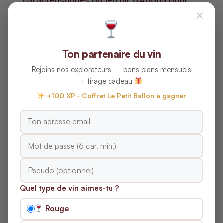
caractéristiques du terroir d’Abona pour
×
les vins blancs ?
Comment les sols volcaniques
Ton partenaire du vin
influencent-ils les vins blancs d’Abona ?
Rejoins nos explorateurs — bons plans mensuels
+ tirage cadeau
Existe-t-il des microclimats distincts au
+100 XP · Coffret Le Petit Ballon à gagner
sein d’Abona qui affectent les vins ?
Abona : L’essence des
millésimes blancs de
Tenerife
Quel type de vin aimes-tu ?
L’exploration des
millésimes des vins blancs
Rouge
d’Abona
, au cœur de Tenerife dans les Îles