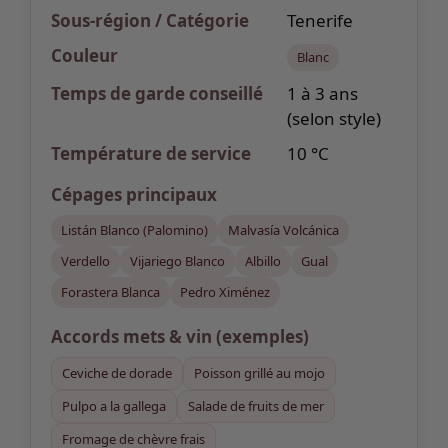
Sous-région / Catégorie
Tenerife
Couleur
Blanc
Temps de garde
conseillé
1 à 3 ans
(selon style)
Température de service
10 °C
Cépages
principaux
Listán Blanco (Palomino)
Malvasía Volcánica
Verdello
Vijariego Blanco
Albillo
Gual
Forastera Blanca
Pedro Ximénez
Accords mets & vin
(exemples)
Ceviche de dorade
Poisson grillé au mojo
Pulpo a la gallega
Salade de fruits de mer
Fromage de chèvre frais