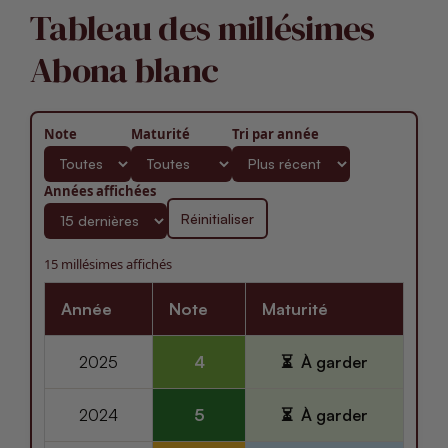
Tableau des millésimes
Abona blanc
Note
Maturité
Tri par année
Années affichées
Réinitialiser
15 millésimes affichés
Année
Note
Maturité
2025
4
À garder
2024
5
À garder