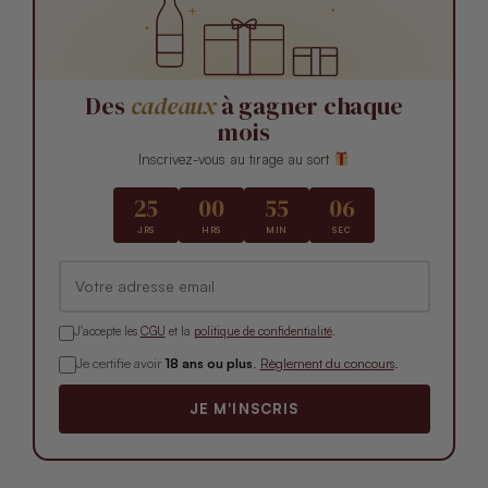
Des
cadeaux
à gagner chaque
mois
Inscrivez-vous au tirage au sort
25
00
55
05
JRS
HRS
MIN
SEC
J'accepte les
CGU
et la
politique de confidentialité
.
Je certifie avoir
18 ans ou plus
.
Règlement du concours
.
JE M'INSCRIS