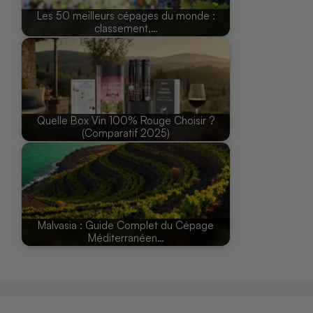
Les 50 meilleurs cépages du monde :
classement,…
Quelle Box Vin 100% Rouge Choisir ?
(Comparatif 2025)
Malvasia : Guide Complet du Cépage
Méditerranéen…