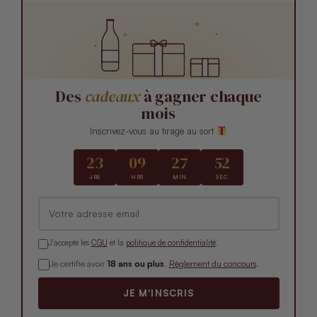
Des
cadeaux
à gagner chaque
mois
Inscrivez-vous au tirage au sort
23
09
27
51
JRS
HRS
MIN
SEC
J'accepte les
CGU
et la
politique de confidentialité
.
Je certifie avoir
18 ans ou plus
.
Règlement du concours
.
JE M'INSCRIS