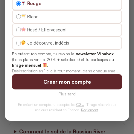
Rouge
Millésimes recherchés :
2021, 2019, 2018, 2016,
2014, 2012, et pour les plus anciens, 2008 et
Blanc
2005.
Rosé / Effervescent
Questions Fréquentes sur
Je découvre, indécis
les Terroirs des Vins
En créant ton compte, tu rejoins la
newsletter Vinabox
Blancs de Russian River
(bons plans vins < 20 € + sélections) et tu participes au
tirage mensuel
.
Désinscription en 1 clic à tout moment, dans chaque email.
Valley
Créer mon compte
Plus tard
Quelles sont les caractéristiques
climatiques influençant les vins blancs de
En créant un compte, tu acceptes les
CGU
. Tirage réservé aux
majeurs résidant en France.
Règlement
.
Russian River Valley ?
Comment le sol de la Russian River