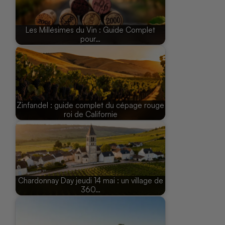
Les Millésimes du Vin : Guide Complet
pour…
Zinfandel : guide complet du cépage rouge
roi de Californie
Chardonnay Day jeudi 14 mai : un village de
360…