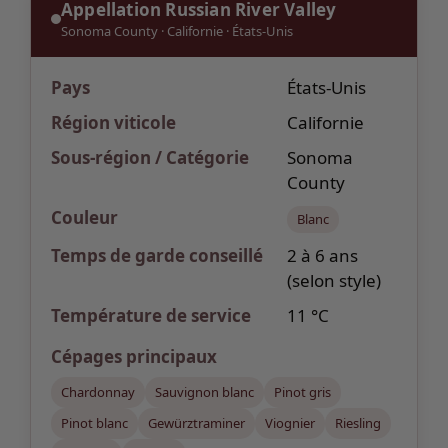
Appellation Russian River Valley
Sonoma County
·
Californie
·
États-Unis
Pays
États-Unis
Région viticole
Californie
Sous-région / Catégorie
Sonoma
County
Couleur
Blanc
Temps de garde
conseillé
2 à 6 ans
(selon style)
Température de service
11 °C
Cépages
principaux
Chardonnay
Sauvignon blanc
Pinot gris
Pinot blanc
Gewürztraminer
Viognier
Riesling