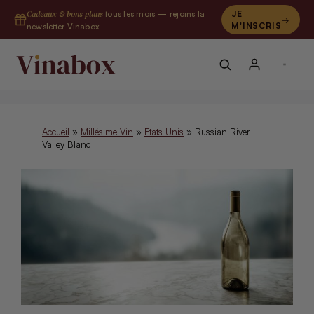
Aller
Cadeaux & bons plans
tous les mois — rejoins la
JE
au
M'INSCRIS
newsletter Vinabox
contenu
Accueil
»
Millésime Vin
»
Etats Unis
»
Russian River
Valley Blanc