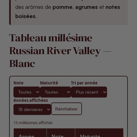
des arômes de
pomme
,
agrumes
et
notes
boisées
.
Tableau millésime
Russian River Valley —
Blanc
Note
Maturité
Tri par année
Années affichées
Réinitialiser
15 millésimes affichés
Année
Note
Maturité