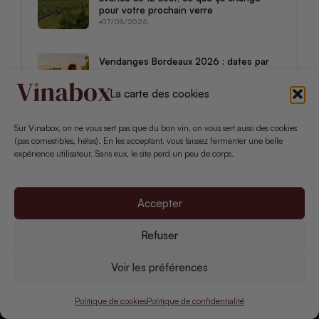
pour votre prochain verre
07/08/2026
Vendanges Bordeaux 2026 : dates par
appellation, état du vignoble et potentiel
du millésime
La carte des cookies
07/08/2026
Sur Vinabox, on ne vous sert pas que du bon vin, on vous sert aussi des cookies
(pas comestibles, hélas). En les acceptant, vous laissez fermenter une belle
expérience utilisateur. Sans eux, le site perd un peu de corps.
Accepter
Refuser
Voir les préférences
Politique de cookies
Politique de confidentialité
Le média indépendant du vin pour celles et ceux qui veulent