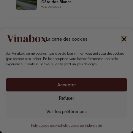
Côte des Blancs
05/08/2026
La carte des cookies
Sur Vinabox, on ne vous sert pas que du bon vin, on vous sert aussi des cookies
(pas comestibles, hélas). En les acceptant, vous laissez fermenter une belle
expérience utilisateur. Sans eux, le site perd un peu de corps.
Accepter
Le média indépendant du vin pour celles et ceux qui veulent
Refuser
comprendre ce qu'ils boivent — sans chichi, sans placement, sans
prise de tête.
Voir les préférences
INDÉPENDANT DEPUIS 2021
Politique de cookies
Politique de confidentialité