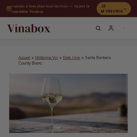
Aller
Cadeaux & bons plans
tous les mois — rejoins la
JE
au
M'INSCRIS
newsletter Vinabox
contenu
Accueil
»
Millésime Vin
»
Etats Unis
»
Santa Barbara
County Blanc