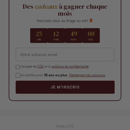
Des
cadeaux
à gagner chaque
mois
Inscrivez-vous au tirage au sort
25
12
48
58
JRS
HRS
MIN
SEC
J'accepte les
CGU
et la
politique de confidentialité
.
Je certifie avoir
18 ans ou plus
.
Règlement du concours
.
JE M'INSCRIS
PUBLICITÉ