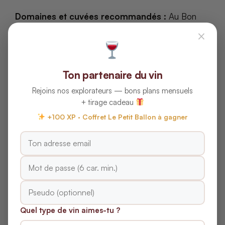
Domaines et cuvées recommandés :
Au Bon
Climat (Chardonnay Nuits-Blanches au Bouge,
×
Sanford & Benedict), Sanford Winery (Chardonnay
La Rinconada), Brewer-Clifton (Chardonnay Sta. Rita
Hills), Melville Winery (Chardonnay Estate).
Ton partenaire du vin
Rejoins nos explorateurs — bons plans mensuels
Millésimes recherchés :
2021, 2019, 2018, 2016,
+ tirage cadeau
2014, qui ont produit des vins blancs d’une grande
+100 XP · Coffret Le Petit Ballon à gagner
finesse et d’un excellent potentiel de garde.
Questions Fréquentes sur
les Terroirs des Vins
Blancs de Santa Barbara
County
Quel type de vin aimes-tu ?