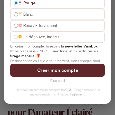
Rouge
Quelles sont les principales
Blanc
caractéristiques du terroir de Santa
Barbara County pour les vins blancs ?
Rosé / Effervescent
Je découvre, indécis
Quels cépages blancs sont les plus
En créant ton compte, tu rejoins la
newsletter Vinabox
cultivés dans cette région ?
(bons plans vins < 20 € + sélections) et tu participes au
tirage mensuel
.
Désinscription en 1 clic à tout moment, dans chaque email.
Comment le climat de Santa Barbara
Créer mon compte
County influence-t-il le profil des vins
blancs ?
Plus tard
Millésimes Blancs de
En créant un compte, tu acceptes les
CGU
. Tirage réservé aux
majeurs résidant en France.
Règlement
.
Santa Barbara : Un Guide
pour l’Amateur Éclairé