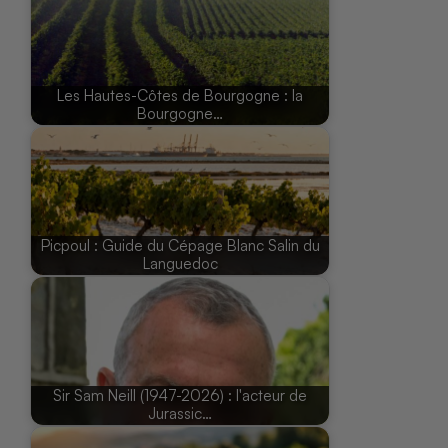
Les Hautes-Côtes de Bourgogne : la
Bourgogne…
Picpoul : Guide du Cépage Blanc Salin du
Languedoc
Sir Sam Neill (1947-2026) : l'acteur de
Jurassic…