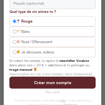
Quel type de vin aimes-tu ?
Rouge
Jérémy Degryse
Blanc
Grenoblois de 31 ans, passionné de vin depuis que je
suis en âge d’en boire (et même un peu avant
),
Rosé / Effervescent
j’adore chiner des pépites en ligne, déguster un bon
Bourgogne dans un verre Lehmann, et partager mes
Je découvre, indécis
découvertes sans snobisme. Bienvenue dans mon
En créant ton compte, tu rejoins la
newsletter Vinabox
univers !
(bons plans vins < 20 € + sélections) et tu participes au
tirage mensuel
.
Désinscription en 1 clic à tout moment, dans chaque email.
Créer mon compte
Publications similaires:
Plus tard
En créant un compte, tu acceptes les
CGU
. Tirage réservé aux
majeurs résidant en France.
Règlement
.