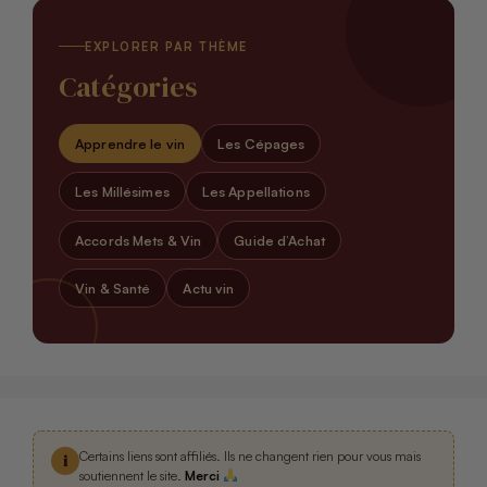
EXPLORER PAR THÈME
Catégories
Apprendre le vin
Les Cépages
Les Millésimes
Les Appellations
Accords Mets & Vin
Guide d’Achat
Vin & Santé
Actu vin
Certains liens sont affiliés. Ils ne changent rien pour vous mais
i
soutiennent le site.
Merci