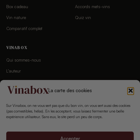
Box cadeau
Accords mets-vins
Vin nature
Quiz vin
Comparatif complet
VINABOX
Qui sommes-nous
L’auteur
Charte éditoriale
La carte des cookies
Chaîne YouTube
Newsletter
Sur Vinabox, on ne vous sert pas que du bon vin, on vous sert aussi des cookies
(pas comestibles, hélas). En les acceptant, vous laissez fermenter une belle
Concours
expérience utilisateur. Sans eux, le site perd un peu de corps.
Nous contacter
Accepter