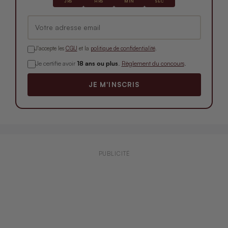
JRS
HRS
MIN
SEC
J'accepte les
CGU
et la
politique de confidentialité
.
Je certifie avoir
18 ans ou plus
.
Règlement du concours
.
JE M'INSCRIS
PUBLICITÉ