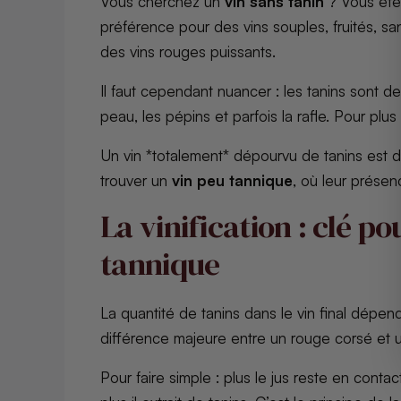
Vous cherchez un
vin sans tanin
? Vous êtes
préférence pour des vins souples, fruités, s
des vins rouges puissants.
Il faut cependant nuancer : les tanins sont d
peau, les pépins et parfois la rafle. Pour plus
Un vin *totalement* dépourvu de tanins est do
trouver un
vin peu tannique
, où leur prése
La vinification : clé p
tannique
La quantité de tanins dans le vin final dépen
différence majeure entre un rouge corsé et u
Pour faire simple : plus le jus reste en contac