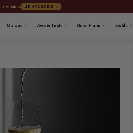
ter Vinabox
JE M'INSCRIS
Guides
Avis & Tests
Bons Plans
Outils