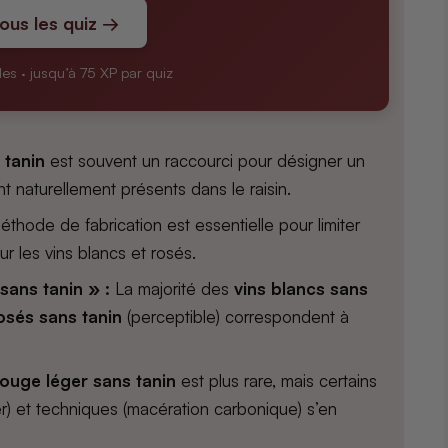
tous les quiz →
les · jusqu’à 75 XP par quiz
 tanin
est souvent un raccourci pour désigner un
nt naturellement présents dans le raisin.
thode de fabrication est essentielle pour limiter
ur les vins blancs et rosés.
ans tanin » :
La majorité des
vins blancs sans
osés sans tanin
(perceptible) correspondent à
rouge léger sans tanin
est plus rare, mais certains
r) et techniques (macération carbonique) s’en