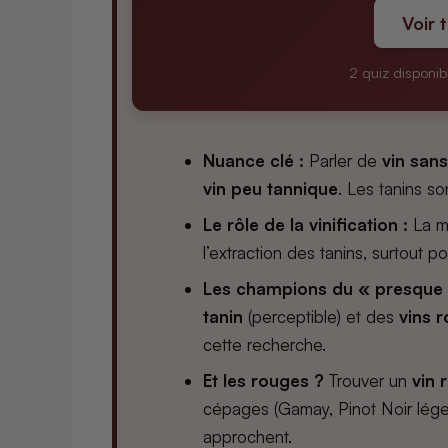
Voir 
2 quiz disponib
Nuance clé :
Parler de
vin sans
vin peu tannique
. Les tanins so
Le rôle de la vinification :
La mé
l’extraction des tanins, surtout po
Les champions du « presque s
tanin
(perceptible) et des
vins r
cette recherche.
Et les rouges ?
Trouver un
vin 
cépages (Gamay, Pinot Noir lége
approchent.