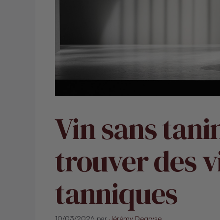
Vin sans tani
trouver des v
tanniques
10/03/2026
par
Jérémy Degryse