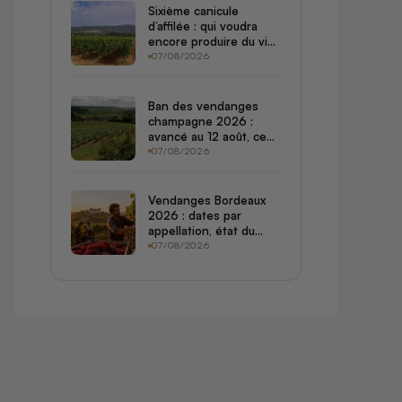
Sixième canicule
d’affilée : qui voudra
encore produire du vin
quand les vignerons
07/08/2026
jettent l’éponge ?
Ban des vendanges
champagne 2026 :
avancé au 12 août, ce
que ça change pour
07/08/2026
votre prochain verre
Vendanges Bordeaux
2026 : dates par
appellation, état du
vignoble et potentiel
07/08/2026
du millésime