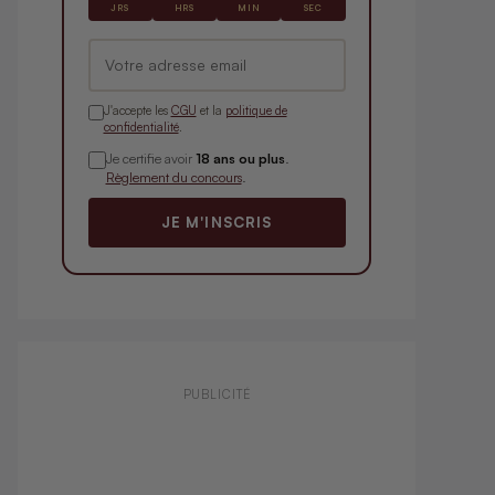
JRS
HRS
MIN
SEC
J'accepte les
CGU
et la
politique de
confidentialité
.
Je certifie avoir
18 ans ou plus
.
Règlement du concours
.
JE M'INSCRIS
PUBLICITÉ