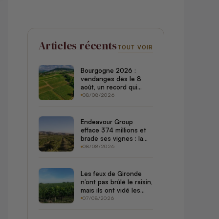
Articles récents
TOUT VOIR
Bourgogne 2026 :
vendanges dès le 8
août, un record qui
remonte aux archives
08/08/2026
de 1556
Endeavour Group
efface 374 millions et
brade ses vignes : la
crise du vin australien
08/08/2026
dépasse l’Australie
Les feux de Gironde
n’ont pas brûlé le raisin,
mais ils ont vidé les
châteaux de leurs
07/08/2026
touristes