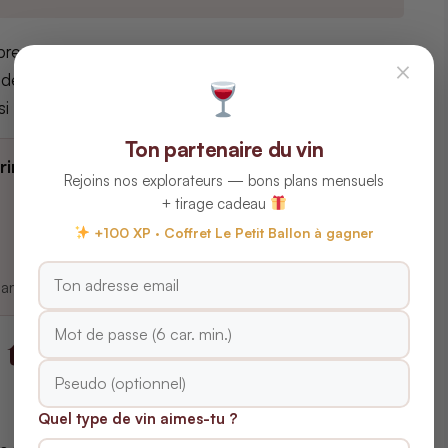
 presque toujours un
vin peu tannique
. Pour éviter
×
u des
rouges légers
(Gamay, Pinot Noir) à macération
si vous êtes sensible.
Ton partenaire du vin
rir ?
Jetez un œil à notre sélection de
box de vin
Rejoins nos explorateurs — bons plans mensuels
+ tirage cadeau
+100 XP · Coffret Le Petit Ballon à gagner
(sans surcoût pour vous).
 tanin : est-ce vraiment
Quel type de vin aimes-tu ?