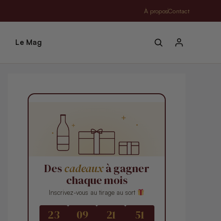
À propos
Contact
Le Mag
Des
cadeaux
à gagner
chaque mois
Inscrivez-vous au tirage au sort
23
09
21
50