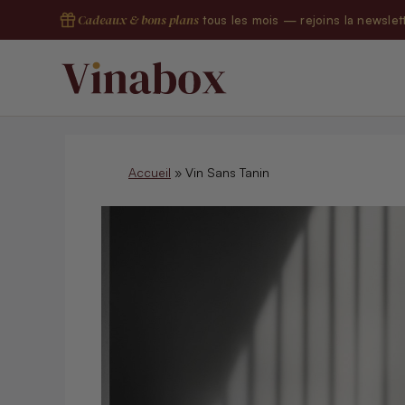
Aller
Cadeaux & bons plans
tous les mois — rejoins la newslet
au
contenu
Accueil
»
Vin Sans Tanin